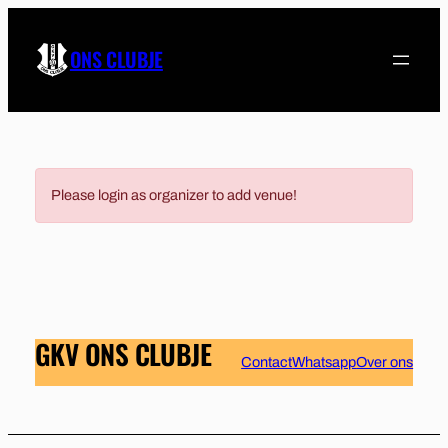
Ga
naar
ONS CLUBJE
de
inhoud
Please login as organizer to add venue!
GKV ONS CLUBJE
Contact
Whatsapp
Over ons